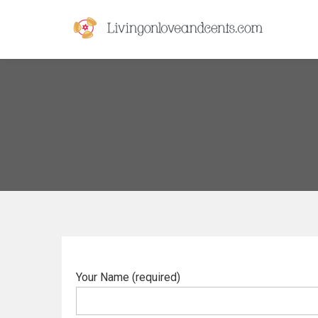
Skip
to
content
livingonloveandcents.com
livingonloveandcents.com
Your Name (required)